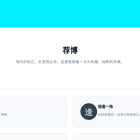
荐博
海内存知己，天涯若比邻。这里链接着一大众有趣、纯粹的灵魂。
相逢一场
立博客。
90后的尾巴，这里只是我而