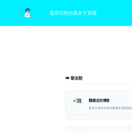
首页
归档
分类
关于
友链
👑 挚友舱
魏德龙的博客
专注于技术分享与极客生活的独