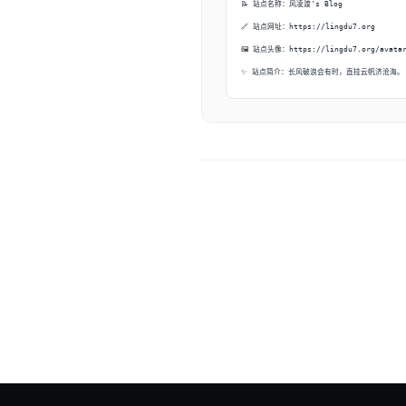
📝 站点名称：风凌渡's Blog
🔗 站点网址：https://lingdu7.org
🖼️ 站点头像：https://lingdu7.org/avata
✨ 站点简介：长风破浪会有时，直挂云帆济沧海。