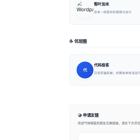
粽叶加米
总有一样是你的激情与动力
☕ 邻居圈
代码极客
代
日常死磕前端，折腾各种奇淫技
🤝 申请友链
欢迎气味相投的朋友交换链接。请在下方评