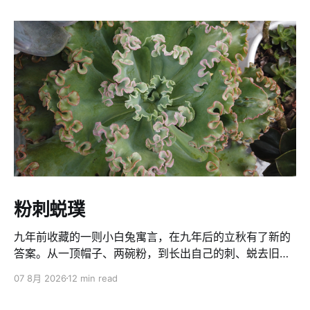
粉刺蜕璞
九年前收藏的一则小白兔寓言，在九年后的立秋有了新的
答案。从一顶帽子、两碗粉，到长出自己的刺、蜕去旧
壳、返璞归真：人要看懂世界的局，也要守住自己的主
07 8月 2026
12 min read
见。得不到的，脑壳莫想偏起；该坚持的，莫轻易交给别
人定义。