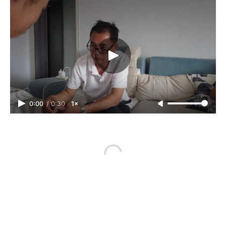
0:00
/
0:30
1×