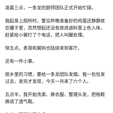
凌晨三点，一条龙的厨师团队正式开始忙碌。
我起身上厕所时，瞥见昨晚准备好的鸡蛋还静静放
在罐子里，忽然想起还没有放进卤料里上色入味，
赶紧给小舅打了个电话，把人叫醒处理。
快五点，表哥和舅妈也陆续来到客厅。
还有一件小事。
按乡里的习惯，要给一条龙团队发烟。我一包包发
过去，发完才发现，今天一共来了六个人。
五点半，我开始洗漱、换衣服、整理头发，把拖鞋
换成了透气鞋。