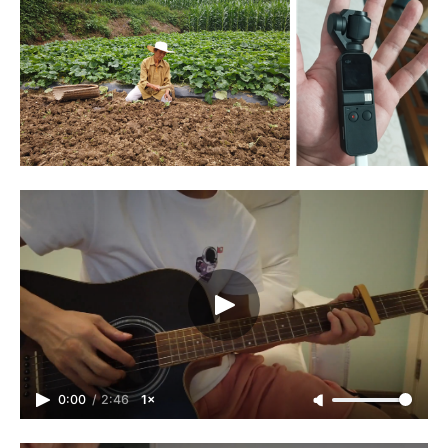
0:00
/
2:46
1×