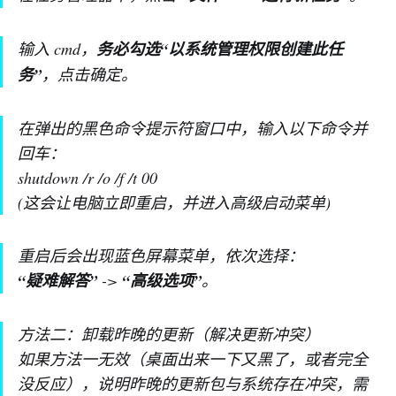
输入 cmd，
务必勾选“以系统管理权限创建此任
务”
，点击确定。
在弹出的黑色命令提示符窗口中，输入以下命令并
回车：
shutdown /r /o /f /t 00
(这会让电脑立即重启，并进入高级启动菜单)
重启后会出现蓝色屏幕菜单，依次选择：
“疑难解答”
->
“高级选项”
。
方法二：卸载昨晚的更新（解决更新冲突）
如果方法一无效（桌面出来一下又黑了，或者完全
没反应），说明昨晚的更新包与系统存在冲突，需