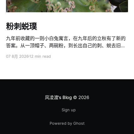
粉刺蜕璞
九年前收藏的一则小白兔寓言，在九年后的立秋有了新的
答案。从一顶帽子、两碗粉，到长出自己的刺、蜕去旧
壳、返璞归真：人要看懂世界的局，也要守住自己的主
07 8月 2026
12 min read
见。得不到的，脑壳莫想偏起；该坚持的，莫轻易交给别
人定义。
风凌渡's Blog
© 2026
Sign up
Powered by Ghost