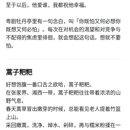
至于以后，他爱谁，我都祝他幸福。
粤剧牡丹亭里有一句念白，叫「你既怕又何必想你
既想又何必怕」。每次在对机会的渴望和对竞争与
不配得的焦虑里徘徊，就会想起这句话。想就不要
怕。
蒿子粑粑
好想饱腹一番口舌之欲哈，蒿子粑粑。
在张家界、湘西一带，蒿子粑粑往往带着浓浓的山
野气息。
春天蒿草冒出嫩芽的时候，总能看见老人提着竹篮
上山。
采回嫩蒿，洗净、焯水、剁碎，再与糯米粉揉在一