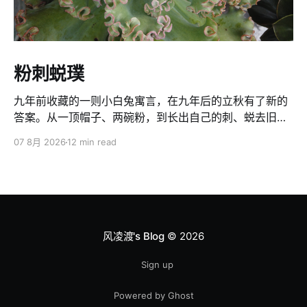
粉刺蜕璞
九年前收藏的一则小白兔寓言，在九年后的立秋有了新的
答案。从一顶帽子、两碗粉，到长出自己的刺、蜕去旧
壳、返璞归真：人要看懂世界的局，也要守住自己的主
07 8月 2026
12 min read
见。得不到的，脑壳莫想偏起；该坚持的，莫轻易交给别
人定义。
风凌渡's Blog
© 2026
Sign up
Powered by Ghost