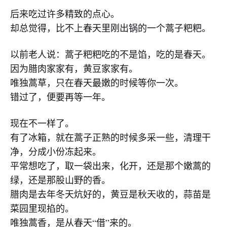
后来吃过许多精致的点心。
却总觉得，比不上春天里刚出锅的一个蒿子粑粑。
以前老人说：蒿子粑粑吃的不是馅，吃的是春天。
因为腊肉家家有，黄豆家家有。
唯独蒿草，只在春天最嫩的时候等你一次。
错过了，便要再等一年。
现在不一样了。
有了冰箱，就在蒿子正熟的时候多采一些，清理干
净，分成小份冻起来。
平常想吃了，取一袋出来，化开，还是那个嫩蒿的
绿，还是那股山野的香。
腊肉是去年冬天炕好的，黄豆是秋天收的，蒜苗是
菜园里现掐的。
唯独蒿香，是从春天“借”来的。