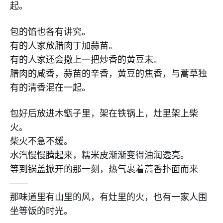
起。
包的馅也各有讲究。
有的人家放腊肉丁加蒜苗。
有的人家还会撒上一把炒香的黄豆末。
腊肉的咸香，蒜苗的辛香，黄豆的焦香，与蒿草独
有的清香混在一起。
包好后放进木甑子里，架在铁锅上，灶里架上柴
火。
柴火不急不缓。
水汽慢慢腾起来，糯米皮渐渐变得油润透亮。
等到锅盖掀开的那一刻，热气裹着蒿香扑面而来
——
那味道里有山里的风，有灶里的火，也有一家人围
坐等饭的时光。