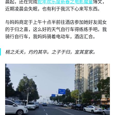
晨起，还在完成
蛇年欢乐度新春之电影魔童
博文，
近期凌晨会失眠，也有利于我沉下心来写东西。
与妈妈商定于上午十点半前往酒店参加她好友闺女
的于归之喜，这么好的天气自行车得练练手吧。我
骑行自行车，我妈妈骑着电动车，酒店汇合。
桃之夭夭，灼灼其华。之子于归，宜其室家。