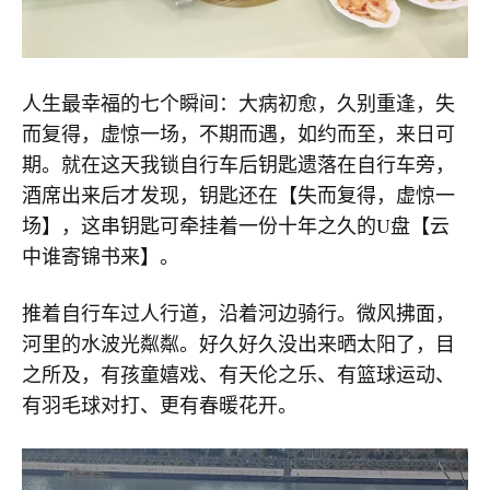
人生最幸福的七个瞬间：大病初愈，久别重逢，失
而复得，虚惊一场，不期而遇，如约而至，来日可
期。就在这天我锁自行车后钥匙遗落在自行车旁，
酒席出来后才发现，钥匙还在【失而复得，虚惊一
场】，这串钥匙可牵挂着一份十年之久的U盘【云
中谁寄锦书来】。
推着自行车过人行道，沿着河边骑行。微风拂面，
河里的水波光粼粼。好久好久没出来晒太阳了，目
之所及，有孩童嬉戏、有天伦之乐、有篮球运动、
有羽毛球对打、更有春暖花开。