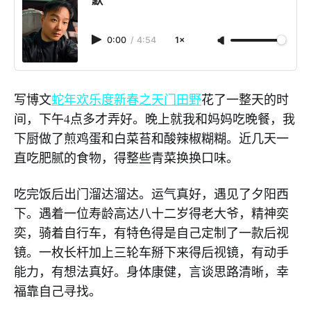
默
0:00
/
4:54
1×
写博文
蛇年欢乐度新春之天门田野
花了一整天的时
间，下午4点多才弄好。晚上就我和妈妈吃晚餐，我
下厨做了煎鸡蛋和白菜苔和酸辣椒糊糊。近几天一
直吃肥腻的食物，得整些青菜换换口味。
吃完饭后出门溜达溜达。运气真好，遇见了夕阳西
下。遇着一位寿龄高达八十二岁得老大爷，精神奕
奕，骑着自行车，有特色得是自己定制了一款后视
镜。一枚长杆加上三轮车掰下来得后视镜，有动手
能力，有想法真好。身体康健，言谈思路清晰，幸
福靠自己寻找。