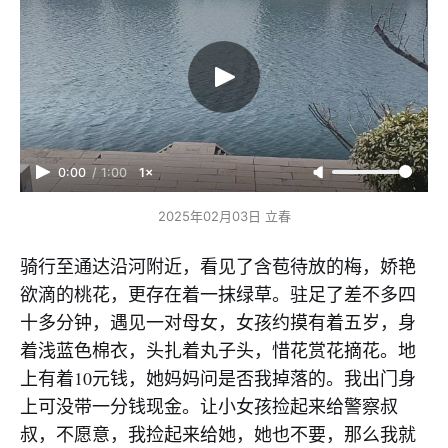
0:00
/
1:00
1×
2025年02月03日 立春
骑行至通达沿河附近，看见了含苞待放的梅，娇艳
欲滴的桃花，更存在着一抹绿草。驻足了差不多四
十多分钟，遇见一对母女，女孩约摸有着五岁，身
着浅蓝色棉衣，头扎着丸子头，惜花赏花摘花。地
上有着10元钱，她妈妈问是否我掉落的。我出门身
上可没带一分钱现金。让小女孩捡起来给警察叔
叔，不愿意，我捡起来给她，她也不要，那么我就