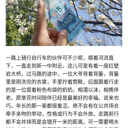
一路上骑行自行车的伙伴可不少呢，顺着河流直
下，一直走到新一中附近。这儿可是有着一座红壁
岩大桥。过马路的途中，一位大爷背着背篓，背篓
里是刚洗完的衣裳，手里拧着筒靴，后面跟着行走
的是一位提着粉色布袋的奶奶。相濡以沫，相携伴
老。愿意花时间陪伴已经是最美好的幸福。说来也
巧，年长的那一辈都很羞涩。绝不会有在公共场合
牵手亲吻的举动，性格或行为不会外放。走路前行
都不会并排而是会错开一米的距离。可一需要喝水