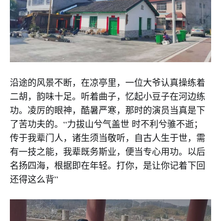
沿途的风景不断，在凉亭里，一位大爷认真操练着
二胡，韵味十足。听着曲子，忆起小豆子在河边练
功。凌厉的眼神，酷暑严寒，那时的演员当真是下
了苦功夫的。“力拔山兮气盖世 时不利兮骓不逝；
传于我辈门人，诸生须当敬听，自古人生于世，需
有一技之能，我辈既务斯业，便当专心用功。以后
名扬四海，根据即在年轻。打你，是让你记着下回
还得这么背”