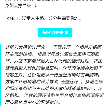
身躯支撑着彼此。
《Music-漫步人生路、分分钟需要你》。
荷妈与祖鲍担饼
红壁岩大桥设计理念——玉璧连环（全桥首座钢圆
环主塔斜拉桥） 桥梁创意首先源自土家族项圈银
饰，方案下部装饰融入古朴秀雅的装饰纹理，将民
族元素融入现代的创意空间，外环的浮雕再光影下
褶褶生辉，让桥塔更添一份玉璧银镯的古典韵味。
方案中环形桥塔的设计取义“玉璧连环”，多道连续
的圆环造型也与不远处的禾家山隧道遥相呼应，环
环相扣。 连续的圆环造型也契合桥位南侧西溪坪组
团市级体育中心的区域定位。