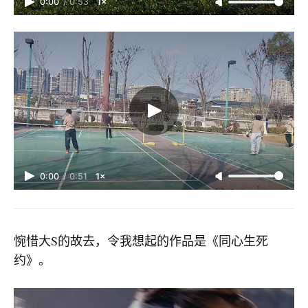
0:00
/
0:53
1×
0:00
/
0:51
1×
​惋惜大S的故去，令我想起的作品是《同心生死
约》。