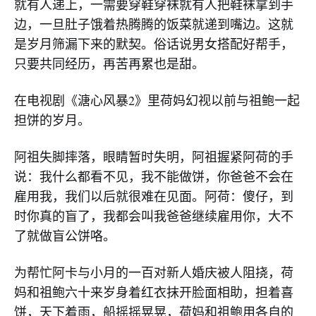
就有人递上，一需要穿鞋穿袜就有人把鞋袜拿到手
边，一旦肚子饿着热腾腾的饭菜就递到嘴边。这就
是岁月筛漏下来的默契。俗话说男女搭配好帮手，
只要共同经历，再苦再累也是甜。
在电视剧《溏心风暴2》里荷妈幻视以前与祖鲍一起
担饼的岁月。
阿祖失脚摔落，眼睛暂时失明，阿祖握紧阿荷的手
说：我什么都看不见，我不能做饼，你爸爸不会在
雇用我，我们以后就很难在见面。阿荷：傻仔，到
时你真的盲了，我都会叫我爸爸继续雇用你，大不
了就做盲公饼咯。
为帮忙阿卡与小月的一百对新人婚庆被人阻挠，荷
妈和祖鲍六十来岁身着红衣抹开脸面相助，担着喜
饼，天下着雨，船摇摇晃晃，荷妈和祖鲍用各自的