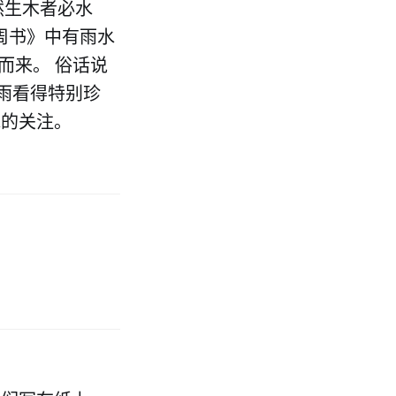
然生木者必水
周书》中有雨水
而来。 俗话说
雨看得特别珍
水的关注。