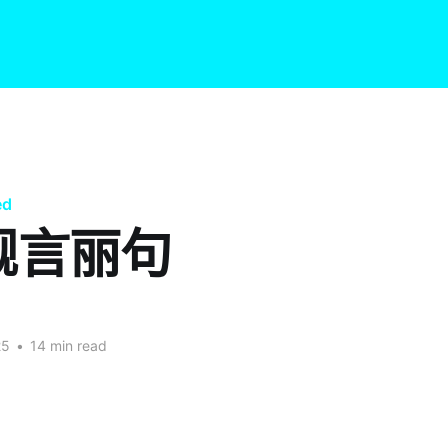
ed
靓言丽句
25
•
14 min read