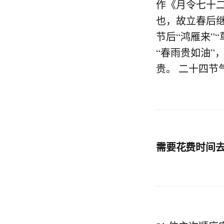
作《月令七十
也，故立春后继
节后“鸿雁来”
“春雨贵如油”
贵。 二十四
需要花费时间