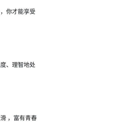
康，你才能享受
适度、理智地处
滑 ，富有青春