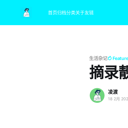
首页
归档
分类
关于
友链
生活杂记
Featur
摘录
凌渡
18 2月 20