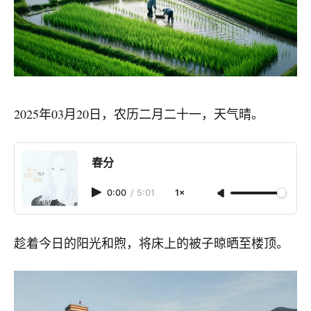
2025年03月20日，农历二月二十一，天气晴。
春分
0:00
/
5:01
1×
趁着今日的阳光和煦，将床上的被子晾晒至楼顶。