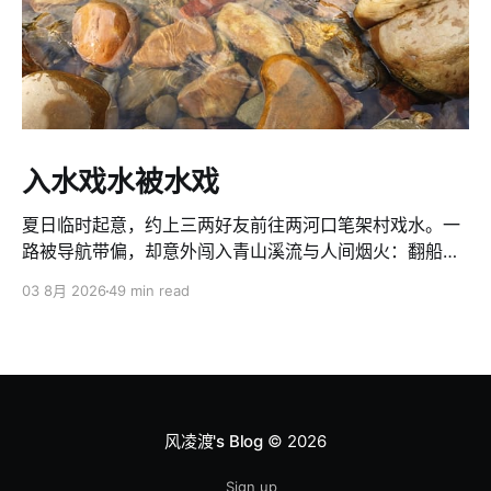
入水戏水被水戏
夏日临时起意，约上三两好友前往两河口笔架村戏水。一
路被导航带偏，却意外闯入青山溪流与人间烟火：翻船少
年、蓝白皮划艇、浪里白条，还有陌生人的笑声与善意。
03 8月 2026
49 min read
本想入水戏水，没想到反被水戏了一场。
风凌渡's Blog
© 2026
Sign up