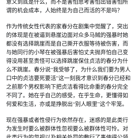
意义到底是什么，而不是害怕思考害怕出错害怕所
谓的机会成本，人始终是为自己而活的不是吗？
作为传统女性代表的家春分在剧集中觉醒了，突出
的体现是在被逼到悬崖边面对众多马贼的强暴时她
都没有选择跳崖而是自己撕开衣服等待被伤害，而
与她同行的小琴在被强暴后害怕丈夫抛弃怕自己变
得没用甚至责怪可以选择跳崖保住贞洁的春分为什
么不跳崖。春分说“我受够了，为什么我们要为男人
口中的贞洁要死要活”这一刻我才意识到春分已经和
之前那个男权影响下把贞洁看得比命重的春分完全
不同了。她在乎自己的感受，在乎生命，更懂得如
何爱和生活，亦或是挣脱出“别人眼里”这个牢笼。
现在强暴或者性侵行为依然存在，迷惑的是此类行
为发生时要么被群体性忽视要么被群体性可怜。对
此类行为的忽视以及相关处罚的敷衍了事使得公领